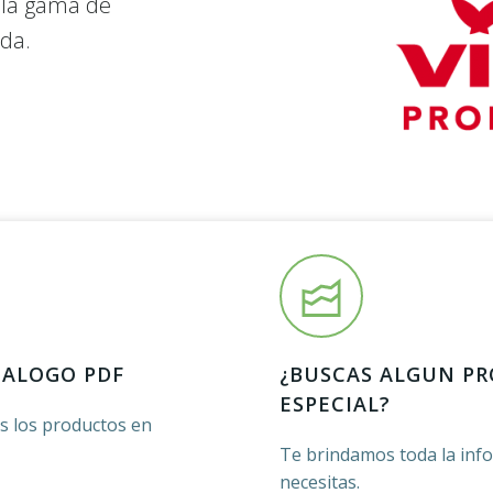
 la gama de
eda.
TALOGO PDF
¿BUSCAS ALGUN P
ESPECIAL?
os los productos en
Te brindamos toda la inf
necesitas.